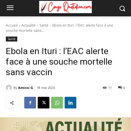
Accueil
Actualité
Santé
Ebola en Ituri : l'EAC alerte face à une
souche mortelle sans...
Santé
Ebola en Ituri : l’EAC alerte
face à une souche mortelle
sans vaccin
By
Amissi G
18 mai 2026
11
0