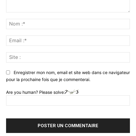
Commenter
:
No
:*
Ema
:*
Sit
:
Enregistrer mon nom, email et site web dans ce navigateur
pour la prochaine fois que je commenterai.
Are you human? Please solve: