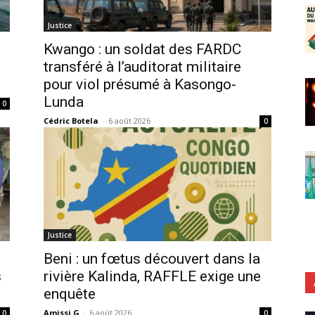
Justice
Kwango : un soldat des FARDC
transféré à l’auditorat militaire
pour viol présumé à Kasongo-
Lunda
0
Cédric Botela
-
6 août 2026
0
Justice
n
Beni : un fœtus découvert dans la
s
rivière Kalinda, RAFFLE exige une
enquête
Amissi G
-
6 août 2026
0
0