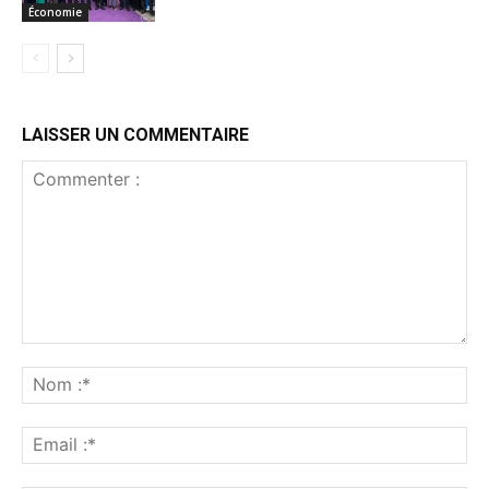
Économie
LAISSER UN COMMENTAIRE
Commenter
:
No
:*
Ema
:*