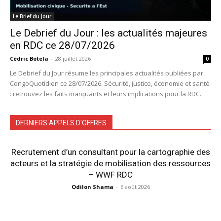
Le Brief du Jour
Le Debrief du Jour : les actualités majeures
en RDC ce 28/07/2026
Cédric Botela
-
28 juillet 2026
0
Le Debrief du Jour résume les principales actualités publiées par
CongoQuotidien ce 28/07/2026. Sécurité, justice, économie et santé
: retrouvez les faits marquants et leurs implications pour la RDC.
DERNIERS APPELS D'OFFRES
Recrutement d’un consultant pour la cartographie des
acteurs et la stratégie de mobilisation des ressources
– WWF RDC
Odilon Shama
-
6 août 2026