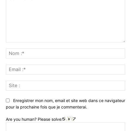
Commenter
:
No
:*
Ema
:*
Sit
:
Enregistrer mon nom, email et site web dans ce navigateur
pour la prochaine fois que je commenterai.
Are you human? Please solve: