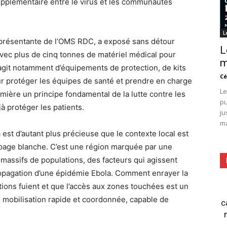
supplémentaire entre le virus et les communautés
L
représentante de l’OMS RDC, a exposé sans détour
L
 avec plus de cinq tonnes de matériel médical pour
m
 s’agit notamment d’équipements de protection, de kits
Cé
ur protéger les équipes de santé et prendre en charge
Le
umière un principe fondamental de la lutte contre les
pu
jà protéger les patients.
ju
ma
est d’autant plus précieuse que le contexte local est
ne page blanche. C’est une région marquée par une
massifs de populations, des facteurs qui agissent
opagation d’une épidémie Ebola. Comment enrayer la
ions fuient et que l’accès aux zones touchées est un
e mobilisation rapide et coordonnée, capable de
c