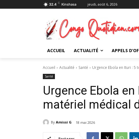
C
jeudi, août 6, 2026
32.4
Kinshasa
ACCUEIL
ACTUALITÉ
APPELS D’OF
Accueil
Actualité
Santé
Urgence Ebola en Ituri : 5
Santé
Urgence Ebola en I
matériel médical 
By
Amissi G
18 mai 2026
Partager