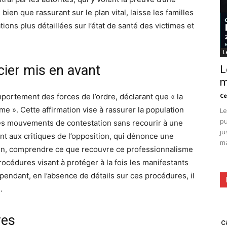
 bien que rassurant sur le plan vital, laisse les familles
ions plus détaillées sur l’état de santé des victimes et
L
cier mis en avant
L
m
omportement des forces de l’ordre, déclarant que « la
Cé
sme ». Cette affirmation vise à rassurer la population
Le
pu
 les mouvements de contestation sans recourir à une
ju
nt aux critiques de l’opposition, qui dénonce une
ma
yen, comprendre ce que recouvre ce professionnalisme
rocédures visant à protéger à la fois les manifestants
ependant, en l’absence de détails sur ces procédures, il
.
res
c