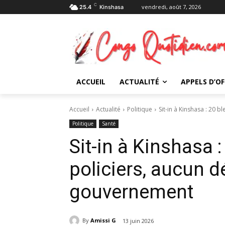
C
vendredi, août 7, 2026
25.4
Kinshasa
ACCUEIL
ACTUALITÉ
APPELS D’OF
Accueil
Actualité
Politique
Sit-in à Kinshasa : 20 b
Politique
Santé
Sit-in à Kinshasa 
policiers, aucun d
gouvernement
By
Amissi G
13 juin 2026