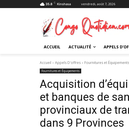
C
vendredi, août 7, 2026
35.8
Kinshasa
ACCUEIL
ACTUALITÉ
APPELS D’OF
Accueil
Appels D'offres
Fournitures et Équipement
Fournitures et Équipements
Acquisition d’éq
et banques de san
provinciaux de tr
dans 9 Provinces