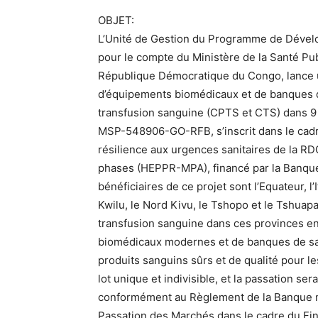
OBJET:
L’Unité de Gestion du Programme de Déve
pour le compte du Ministère de la Santé Pu
République Démocratique du Congo, lance un 
d’équipements biomédicaux et de banques d
transfusion sanguine (CPTS et CTS) dans 
MSP-548906-GO-RFB, s’inscrit dans le cadre
résilience aux urgences sanitaires de la RD
phases (HEPPR-MPA), financé par la Banque
bénéficiaires de ce projet sont l’Equateur, l’I
Kwilu, le Nord Kivu, le Tshopo et le Tshuapa.
transfusion sanguine dans ces provinces en
biomédicaux modernes et de banques de sang
produits sanguins sûrs et de qualité pour l
lot unique et indivisible, et la passation s
conformément au Règlement de la Banque m
Passation des Marchés dans le cadre du Fi