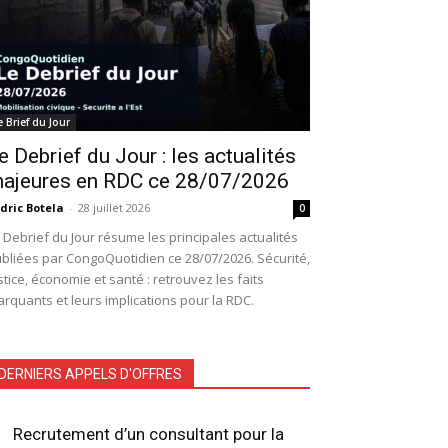
e Brief du Jour
e Debrief du Jour : les actualités
ajeures en RDC ce 28/07/2026
dric Botela
-
28 juillet 2026
0
 Debrief du Jour résume les principales actualités
bliées par CongoQuotidien ce 28/07/2026. Sécurité,
stice, économie et santé : retrouvez les faits
rquants et leurs implications pour la RDC.
DERNIERS APPELS D'OFFRES
Recrutement d’un consultant pour la