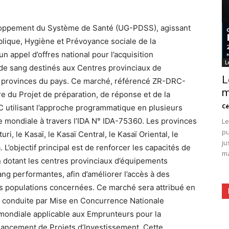
loppement du Système de Santé (UG-PDSS), agissant
blique, Hygiène et Prévoyance sociale de la
appel d’offres national pour l’acquisition
L
e sang destinés aux Centres provinciaux de
L
9 provinces du pays. Ce marché, référencé ZR-DRC-
m
 du Projet de préparation, de réponse et de la
Cé
C utilisant l’approche programmatique en plusieurs
 mondiale à travers l’IDA N° IDA-75360. Les provinces
Le
pu
turi, le Kasaï, le Kasaï Central, le Kasaï Oriental, le
ju
 L’objectif principal est de renforcer les capacités de
ma
 dotant les centres provinciaux d’équipements
 performantes, afin d’améliorer l’accès à des
es populations concernées. Ce marché sera attribué en
era conduite par Mise en Concurrence Nationale
ondiale applicable aux Emprunteurs pour la
nancement de Projets d’Investissement. Cette