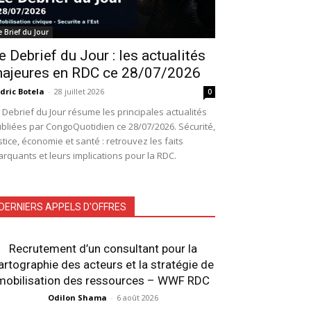
e Brief du Jour
e Debrief du Jour : les actualités
ajeures en RDC ce 28/07/2026
dric Botela
-
28 juillet 2026
0
 Debrief du Jour résume les principales actualités
bliées par CongoQuotidien ce 28/07/2026. Sécurité,
stice, économie et santé : retrouvez les faits
rquants et leurs implications pour la RDC.
DERNIERS APPELS D'OFFRES
Recrutement d’un consultant pour la
artographie des acteurs et la stratégie de
mobilisation des ressources – WWF RDC
Odilon Shama
-
6 août 2026