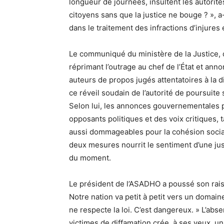
longueur de journées, insultent les autorité
citoyens sans que la justice ne bouge ? », a
dans le traitement des infractions d’injures 
Le communiqué du ministère de la Justice, di
réprimant l’outrage au chef de l’État et ann
auteurs de propos jugés attentatoires à la 
ce réveil soudain de l’autorité de poursuite
Selon lui, les annonces gouvernementales p
opposants politiques et des voix critiques, 
aussi dommageables pour la cohésion socia
deux mesures nourrit le sentiment d’une jus
du moment.
Le président de l’ASADHO a poussé son rai
Notre nation va petit à petit vers un doma
ne respecte la loi. C’est dangereux. » L’ab
victimes de diffamation crée, à ses yeux, un