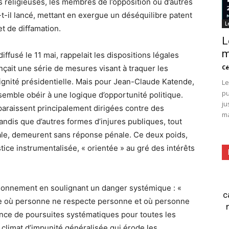
s religieuses, les membres de l’opposition ou d’autres
-t-il lancé, mettant en exergue un déséquilibre patent
L
et de diffamation.
L
m
ffusé le 11 mai, rappelait les dispositions légales
onçait une série de mesures visant à traquer les
Cé
dignité présidentielle. Mais pour Jean-Claude Katende,
Le
pu
 semble obéir à une logique d’opportunité politique.
ju
araissent principalement dirigées contre des
ma
tandis que d’autres formes d’injures publiques, tout
le, demeurent sans réponse pénale. Ce deux poids,
tice instrumentalisée, « orientée » au gré des intérêts
sonnement en soulignant un danger systémique : «
c
ine où personne ne respecte personne et où personne
sence de poursuites systématiques pour toutes les
 climat d’impunité généralisée qui érode les