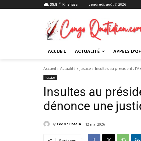
C
vendredi, août 7, 2026
35.8
Kinshasa
ACCUEIL
ACTUALITÉ
APPELS D’OF
Accueil
Actualité
Justice
Insultes au président : l
Justice
Insultes au présid
dénonce une justi
By
Cédric Botela
12 mai 2026
Partager