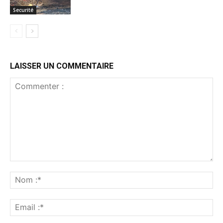
Securité
LAISSER UN COMMENTAIRE
Commenter
:
No
:*
Ema
:*