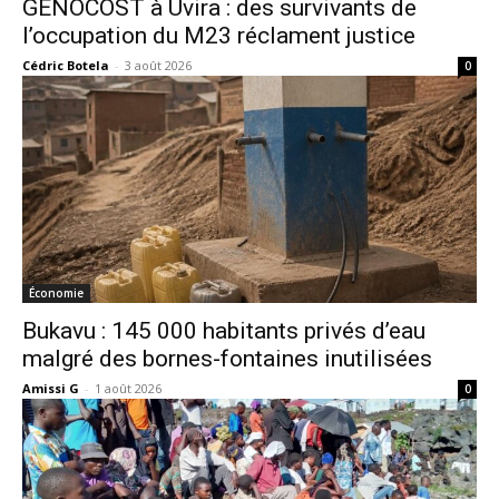
GENOCOST à Uvira : des survivants de
l’occupation du M23 réclament justice
Cédric Botela
-
3 août 2026
0
Économie
Bukavu : 145 000 habitants privés d’eau
malgré des bornes-fontaines inutilisées
Amissi G
-
1 août 2026
0