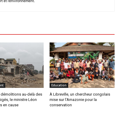
rt et l’environnement.
nt
Education
 démolitions au-delà des
À Libreville, un chercheur congolais
igés, le ministre Léon
mise sur l’Amazonie pour la
s en cause
conservation