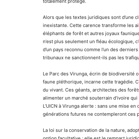
totalement protégé.
Alors que les textes juridiques sont d’une c
inexistante. Cette carence transforme les a
éléphants de forêt et autres joyaux fauni
n’est plus seulement un fléau écologique, 
d’un pays reconnu comme l’un des derniers 
tribunaux ne sanctionnent-ils pas les trafiqu
Le Parc des Virunga, écrin de biodiversité 
faune pléthorique, incarne cette tragédie. 
du vivant. Ces géants, architectes des forêt
alimenter un marché souterrain d’ivoire qui
L’UICN à Virunga alerte : sans une mise en 
générations futures ne contempleront ces pa
La loi sur la conservation de la nature, ad
option facultative ; elle est le rempart jur