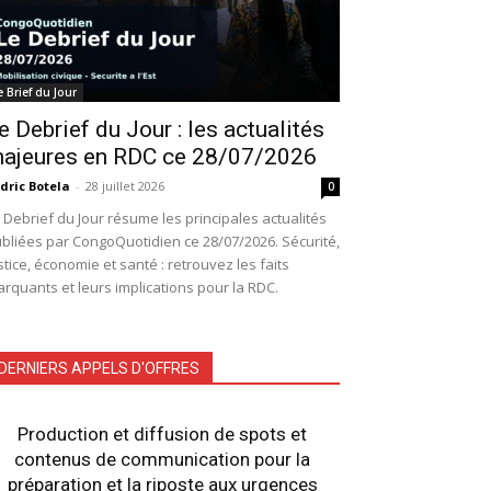
e Brief du Jour
e Debrief du Jour : les actualités
ajeures en RDC ce 28/07/2026
dric Botela
-
28 juillet 2026
0
 Debrief du Jour résume les principales actualités
bliées par CongoQuotidien ce 28/07/2026. Sécurité,
stice, économie et santé : retrouvez les faits
rquants et leurs implications pour la RDC.
DERNIERS APPELS D'OFFRES
Production et diffusion de spots et
contenus de communication pour la
préparation et la riposte aux urgences