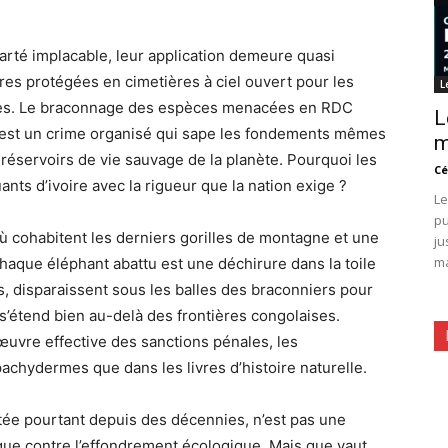
larté implacable, leur application demeure quasi
ires protégées en cimetières à ciel ouvert pour les
L
ques. Le braconnage des espèces menacées en RDC
L
c’est un crime organisé qui sape les fondements mêmes
m
réservoirs de vie sauvage de la planète. Pourquoi les
Cé
ants d’ivoire avec la rigueur que la nation exige ?
Le
pu
où cohabitent les derniers gorilles de montagne et une
ju
ma
Chaque éléphant abattu est une déchirure dans la toile
s, disparaissent sous les balles des braconniers pour
 s’étend bien au-delà des frontières congolaises.
œuvre effective des sanctions pénales, les
chydermes que dans les livres d’histoire naturelle.
optée pourtant depuis des décennies, n’est pas une
idique contre l’effondrement écologique. Mais que vaut