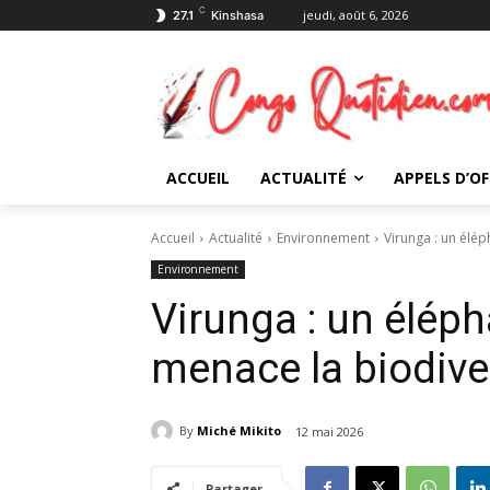
C
jeudi, août 6, 2026
27.1
Kinshasa
ACCUEIL
ACTUALITÉ
APPELS D’OF
Accueil
Actualité
Environnement
Virunga : un élép
Environnement
Virunga : un éléph
menace la biodive
By
Miché Mikito
12 mai 2026
Partager