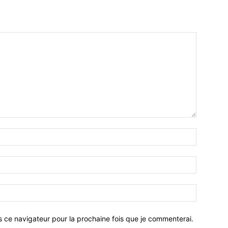
Nom
:*
Email
:*
Site
:
s ce navigateur pour la prochaine fois que je commenterai.