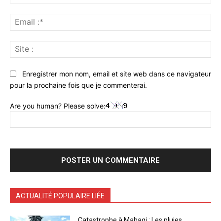
:*
Ema
:*
Sit
:
Enregistrer mon nom, email et site web dans ce navigateur
pour la prochaine fois que je commenterai.
Are you human? Please solve:
ACTUALITÉ POPULAIRE LIÉE
Catastrophe à Mahagi : Les pluies