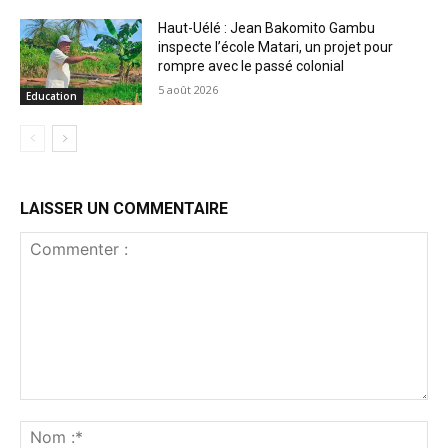
Haut-Uélé : Jean Bakomito Gambu
inspecte l’école Matari, un projet pour
rompre avec le passé colonial
5 août 2026
Education
LAISSER UN COMMENTAIRE
Commenter
:
No