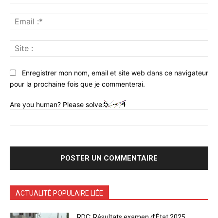
:*
Ema
:*
Sit
:
Enregistrer mon nom, email et site web dans ce navigateur
pour la prochaine fois que je commenterai.
Are you human? Please solve:
ACTUALITÉ POPULAIRE LIÉE
RDC: Résultats examen d’État 2025