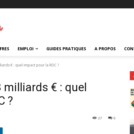
FRES
EMPLOI
GUIDES PRATIQUES
A PROPOS
CON
iards € : quel impact pour la RDC ?
illiards € : quel
C ?
27
0