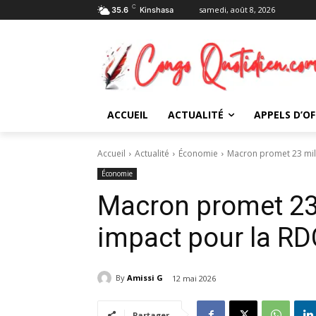
C
samedi, août 8, 2026
35.6
Kinshasa
ACCUEIL
ACTUALITÉ
APPELS D’OF
Accueil
Actualité
Économie
Macron promet 23 mill
Économie
Macron promet 23 m
impact pour la RD
By
Amissi G
12 mai 2026
Partager