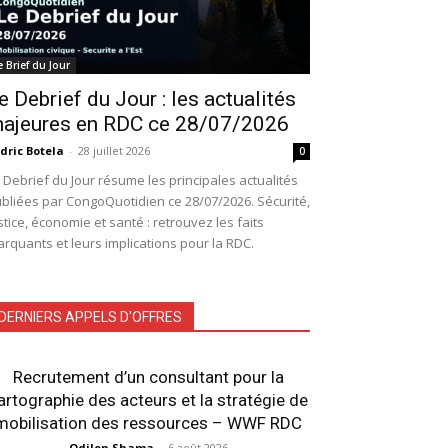
e Brief du Jour
e Debrief du Jour : les actualités
ajeures en RDC ce 28/07/2026
dric Botela
-
28 juillet 2026
0
 Debrief du Jour résume les principales actualités
bliées par CongoQuotidien ce 28/07/2026. Sécurité,
stice, économie et santé : retrouvez les faits
rquants et leurs implications pour la RDC.
DERNIERS APPELS D'OFFRES
Recrutement d’un consultant pour la
artographie des acteurs et la stratégie de
mobilisation des ressources – WWF RDC
Odilon Shama
-
6 août 2026