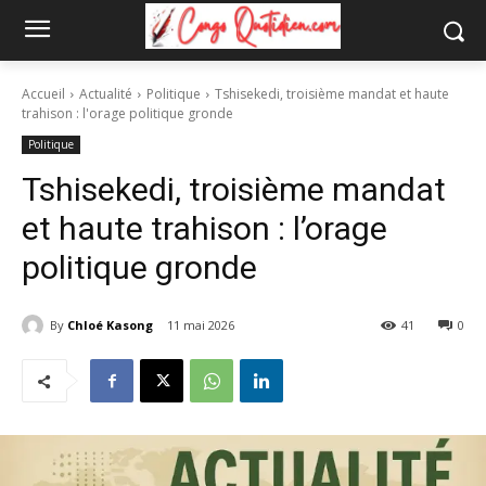
Accueil
Actualité
Politique
Tshisekedi, troisième mandat et haute
trahison : l'orage politique gronde
Politique
Tshisekedi, troisième mandat
et haute trahison : l’orage
politique gronde
By
Chloé Kasong
11 mai 2026
41
0