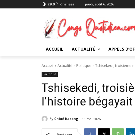
C
jeudi, août 6, 2026
29.6
Kinshasa
ACCUEIL
ACTUALITÉ
APPELS D’OF
Accueil
Actualité
Politique
Tshisekedi, troisième ma
Politique
Tshisekedi, troisi
l’histoire bégayait
By
Chloé Kasong
11 mai 2026
Partager