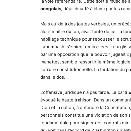
la voie référendaire. Cette sortie musclé
congolais
, déjà chauffé à blanc par les ru
Mais au-delà des joutes verbales, un précéd
alors maître du jeu, avait tenté de lier la t
habillage technique pour repousser le scruti
Lubumbashi s’étaient embrasées. Le « glisse
par une opposition que le pouvoir jugeait « 
manettes, semble ressortir le même logiciel. 
serrure constitutionnelle. La tentation du pa
dans le dos.
L’offensive juridique n’a pas tardé. Le parti
E
évoqué la haute trahison. Dans un communiqu
Dieu et la nation, à défendre la Constitution
personnels constitue une violation de son se
fondamentale pour signer des contrats mini
qui voit dans l’Accord de Washington un alibi