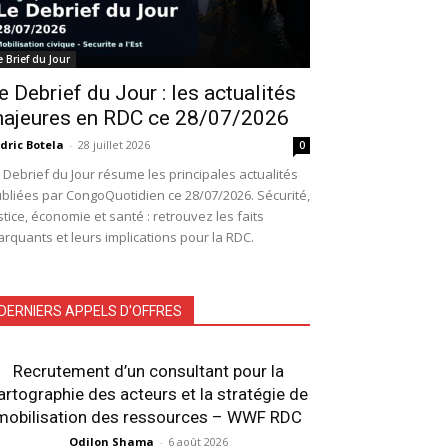
e Brief du Jour
e Debrief du Jour : les actualités
ajeures en RDC ce 28/07/2026
dric Botela
-
28 juillet 2026
0
 Debrief du Jour résume les principales actualités
bliées par CongoQuotidien ce 28/07/2026. Sécurité,
stice, économie et santé : retrouvez les faits
rquants et leurs implications pour la RDC.
DERNIERS APPELS D'OFFRES
Recrutement d’un consultant pour la
artographie des acteurs et la stratégie de
mobilisation des ressources – WWF RDC
Odilon Shama
-
6 août 2026