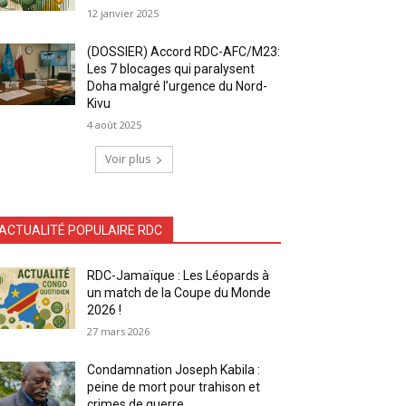
12 janvier 2025
(DOSSIER) Accord RDC-AFC/M23:
Les 7 blocages qui paralysent
Doha malgré l’urgence du Nord-
Kivu
4 août 2025
Voir plus
ACTUALITÉ POPULAIRE RDC
RDC-Jamaïque : Les Léopards à
un match de la Coupe du Monde
2026 !
27 mars 2026
Condamnation Joseph Kabila :
peine de mort pour trahison et
crimes de guerre