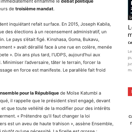
e a immédiatement enflammé le
débat politique
meurs de
troisième mandat
.
L
ent inquiétant refait surface. En 2015, Joseph Kabila,
L
enue des élections à un recensement administratif, un
m
n. Le pays s’était figé. Kinshasa, Goma, Bukavu,
Cé
ment » avait déraillé face à une rue en colère, menée
Le
pete ». Dix ans plus tard, l’UDPS, aujourd’hui aux
pu
Minimiser l’adversaire, tâter le terrain, forcer la
ju
ssage en force est manifeste. Le parallèle fait froid
ma
nsemble pour la République
de Moïse Katumbi a
é, il rappelle que le président s’est engagé, devant
, et que toute velléité de la modifier pour des intérêts
rment. « Prétendre qu’il faut changer la loi
c
ers est un aveu de haute trahison », assène Ensemble,
 plutôt qu’une nécessité. La ficelle est grosse :