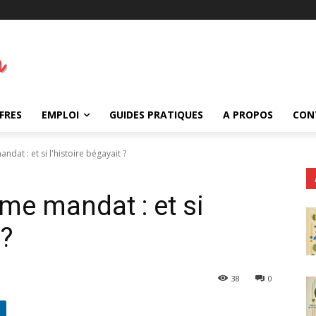
FRES
EMPLOI
GUIDES PRATIQUES
A PROPOS
CON
ndat : et si l'histoire bégayait ?
ème mandat : et si
 ?
38
0