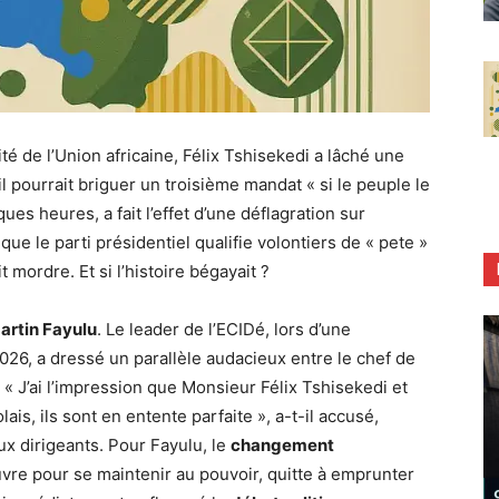
té de l’Union africaine, Félix Tshisekedi a lâché une
 il pourrait briguer un troisième mandat « si le peuple le
es heures, a fait l’effet d’une déflagration sur
 que le parti présidentiel qualifie volontiers de « pete »
it mordre. Et si l’histoire bégayait ?
artin Fayulu
. Le leader de l’ECIDé, lors d’une
26, a dressé un parallèle audacieux entre le chef de
« J’ai l’impression que Monsieur Félix Tshisekedi et
s, ils sont en entente parfaite », a-t-il accusé,
eux dirigeants. Pour Fayulu, le
changement
re pour se maintenir au pouvoir, quitte à emprunter