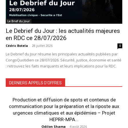
Le Brief du Jour
Le Debrief du Jour : les actualités majeures
en RDC ce 28/07/2026
Cédric Botela
-
28 juillet 2026
0
Le Debrief du Jour résume les principales actualités publiées par
CongoQuotidien ce 28/07/2026. Sécurité, justice, économie et santé
: retrouvez les faits marquants et leurs implications pour la RDC.
DERNIERS APPELS D'OFFRES
Production et diffusion de spots et contenus de
communication pour la préparation et la riposte aux
urgences climatiques et aux épidémies – Projet
HEPRR-MPA...
Odilon Shama
-
4 août 2026