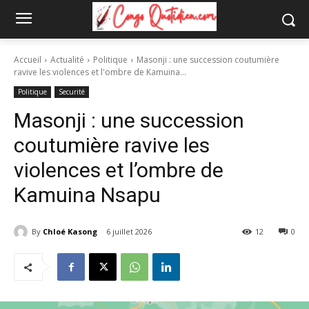
Accueil
Actualité
Politique
Masonji : une succession coutumière
ravive les violences et l'ombre de Kamuina...
Politique
Securité
Masonji : une succession
coutumière ravive les
violences et l’ombre de
Kamuina Nsapu
By
Chloé Kasong
6 juillet 2026
12
0