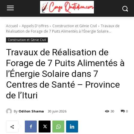
Accueil
Appels D'offres
Construction et Génie Civil
Travaux de
Réalisation de Forage de 7 Puits Alimentés à l'Énergie Solaire...
Construction et Génie Civil
Travaux de Réalisation de
Forage de 7 Puits Alimentés à
l’Énergie Solaire dans 7
Centres de Santé – Province
de l’Ituri
By
Odilon Shama
30 juin 2026
30
0