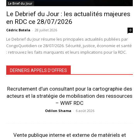
Le Brief du Jour
Le Debrief du Jour : les actualités majeures
en RDC ce 28/07/2026
Cédric Botela
-
28 juillet 2026
0
Le Debrief du Jour résume les principales actualités publiées par
CongoQuotidien ce 28/07/2026. Sécurité, justice, économie et santé
: retrouvez les faits marquants et leurs implications pour la RDC.
DERNIERS APPELS D'OFFRES
Recrutement d’un consultant pour la cartographie des
acteurs et la stratégie de mobilisation des ressources
– WWF RDC
Odilon Shama
-
6 août 2026
Vente publique interne et externe de matériels et