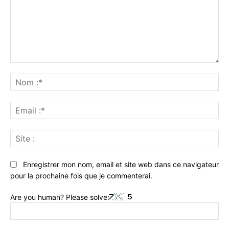
Commenter
:
No
:*
Ema
:*
Sit
:
Enregistrer mon nom, email et site web dans ce navigateur
pour la prochaine fois que je commenterai.
Are you human? Please solve: