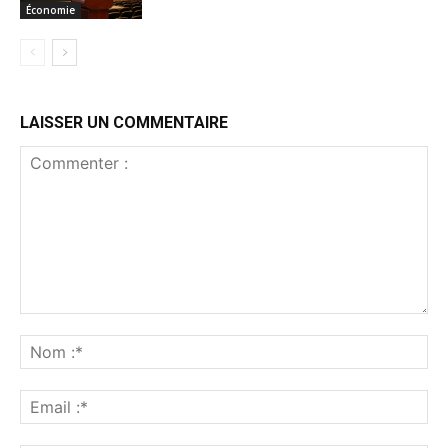
Économie
LAISSER UN COMMENTAIRE
Commenter
:
No
:*
Ema
:*