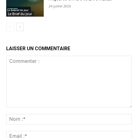
24 juillet 2026
Le Brief du Jour
LAISSER UN COMMENTAIRE
Commenter
:
No
:*
Ema