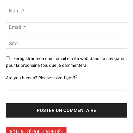
Commenter
:
No
:*
Ema
:*
Sit
:
Enregistrer mon nom, email et site web dans ce navigateur
pour la prochaine fois que je commenterai.
Are you human? Please solve:
ACTUALITÉ POPULAIRE LIÉE