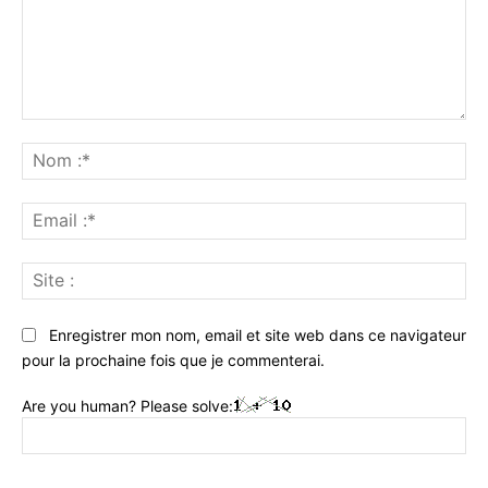
Commenter
:
No
:*
Ema
:*
Sit
:
Enregistrer mon nom, email et site web dans ce navigateur
pour la prochaine fois que je commenterai.
Are you human? Please solve: