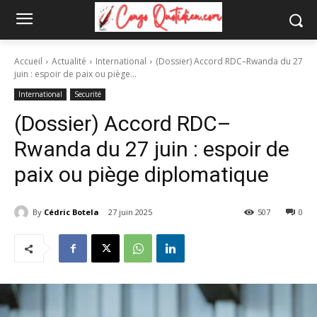
Accueil
Actualité
International
(Dossier) Accord RDC–Rwanda du 27
juin : espoir de paix ou piège...
International
Securité
(Dossier) Accord RDC–
Rwanda du 27 juin : espoir de
paix ou piège diplomatique
By
Cédric Botela
27 juin 2025
507
0