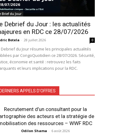
e Brief du Jour
e Debrief du Jour : les actualités
ajeures en RDC ce 28/07/2026
dric Botela
-
28 juillet 2026
0
 Debrief du Jour résume les principales actualités
bliées par CongoQuotidien ce 28/07/2026. Sécurité,
stice, économie et santé : retrouvez les faits
rquants et leurs implications pour la RDC.
DERNIERS APPELS D'OFFRES
Recrutement d’un consultant pour la
artographie des acteurs et la stratégie de
mobilisation des ressources – WWF RDC
Odilon Shama
-
6 août 2026