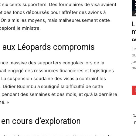
 six cents supporters. Des formulaires de visa avaient
et des fonds déboursés pour affréter des avions à
L
 « On a mis les moyens, mais malheureusement cette
L
déploré le ministre.
m
Cé
n aux Léopards compromis
Le
pu
ju
ence massive des supporters congolais lors de la
ma
t engagé des ressources financières et logistiques
. La suspension soudaine des visas a contraint les
. Didier Budimbu a souligné la difficulté de cette
 pendant des semaines et des mois, et qu’à la dernière
né. »
c
 en cours d’exploration