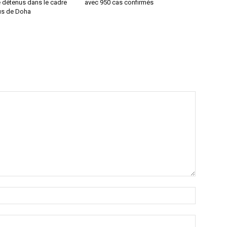
e détenus dans le cadre
avec 950 cas confirmés
us de Doha
Nom
:*
Email