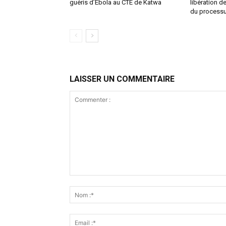
guéris d’Ebola au CTE de Katwa
libération d
du process
LAISSER UN COMMENTAIRE
Commenter
: