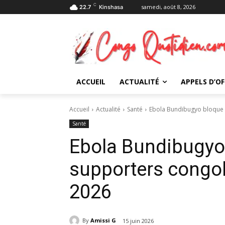
C
samedi, août 8, 2026
22.7
Kinshasa
ACCUEIL
ACTUALITÉ
APPELS D’OF
Accueil
Actualité
Santé
Ebola Bundibugyo bloque l
Santé
Ebola Bundibugyo 
supporters congol
2026
By
Amissi G
15 juin 2026