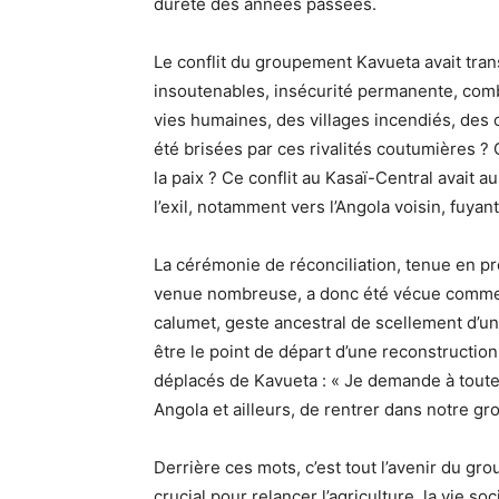
dureté des années passées.
Le conflit du groupement Kavueta avait tra
insoutenables, insécurité permanente, comba
vies humaines, des villages incendiés, de
été brisées par ces rivalités coutumières ?
la paix ? Ce conflit au Kasaï-Central avait 
l’exil, notamment vers l’Angola voisin, fuyant
La cérémonie de réconciliation, tenue en pr
venue nombreuse, a donc été vécue comme u
calumet, geste ancestral de scellement d’une
être le point de départ d’une reconstruction 
déplacés de Kavueta : « Je demande à toute 
Angola et ailleurs, de rentrer dans notre g
Derrière ces mots, c’est tout l’avenir du gr
crucial pour relancer l’agriculture, la vie soc