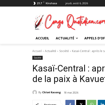
C
jeudi, août 6, 2026
21.7
Kinshasa
ACCUEIL
ACTUALITÉ
APPELS D’OF
Accueil
Actualité
Société
Kasaï-Central : après le 
Société
Kasaï-Central : ap
de la paix à Kavue
By
Chloé Kasong
18 mai 2026
Partager