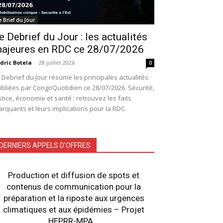
e Brief du Jour
e Debrief du Jour : les actualités
ajeures en RDC ce 28/07/2026
dric Botela
-
28 juillet 2026
0
 Debrief du Jour résume les principales actualités
bliées par CongoQuotidien ce 28/07/2026. Sécurité,
stice, économie et santé : retrouvez les faits
rquants et leurs implications pour la RDC.
DERNIERS APPELS D'OFFRES
Production et diffusion de spots et
contenus de communication pour la
préparation et la riposte aux urgences
climatiques et aux épidémies – Projet
HEPRR-MPA...