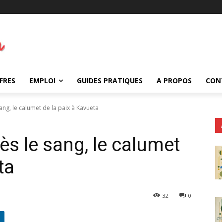
FRES
EMPLOI
GUIDES PRATIQUES
A PROPOS
CON
sang, le calumet de la paix à Kavueta
rès le sang, le calumet
ta
32
0