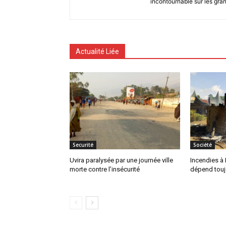
incontournable sur les gra
Actualité Liée
Securité
Société
Uvira paralysée par une journée ville
Incendies à B
morte contre l’insécurité
dépend tou