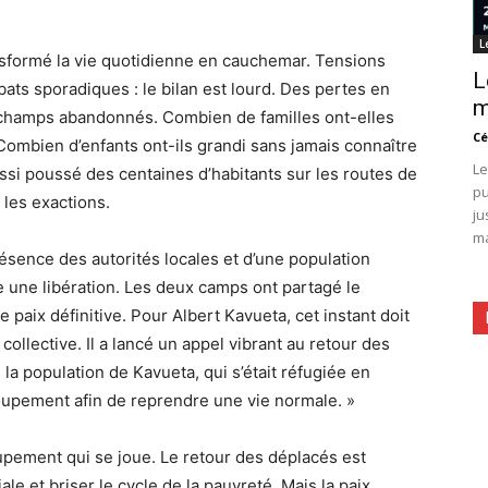
L
nsformé la vie quotidienne en cauchemar. Tensions
L
ts sporadiques : le bilan est lourd. Des pertes en
m
s champs abandonnés. Combien de familles ont-elles
Cé
 Combien d’enfants ont-ils grandi sans jamais connaître
Le
aussi poussé des centaines d’habitants sur les routes de
pu
 les exactions.
ju
ma
ésence des autorités locales et d’une population
ne libération. Les deux camps ont partagé le
 paix définitive. Pour Albert Kavueta, cet instant doit
collective. Il a lancé un appel vibrant au retour des
la population de Kavueta, qui s’était réfugiée en
roupement afin de reprendre une vie normale. »
oupement qui se joue. Le retour des déplacés est
iale et briser le cycle de la pauvreté. Mais la paix