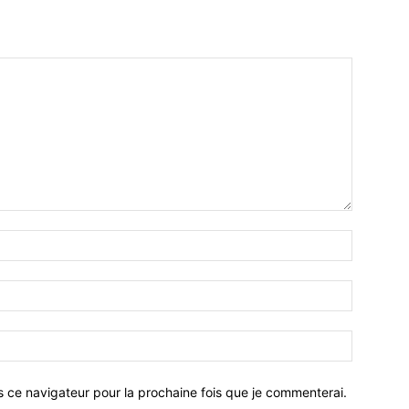
Nom
:*
Email
:*
Site
:
s ce navigateur pour la prochaine fois que je commenterai.