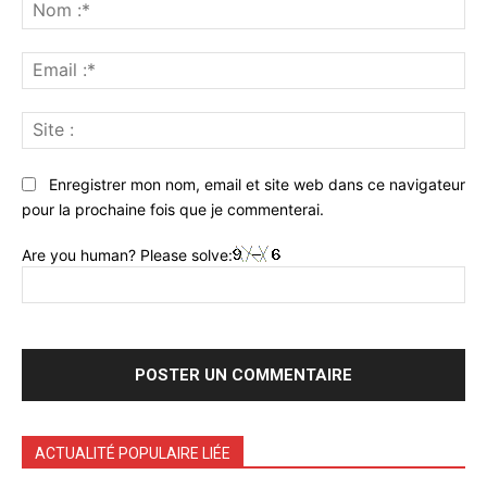
:
No
:*
Ema
:*
Sit
:
Enregistrer mon nom, email et site web dans ce navigateur
pour la prochaine fois que je commenterai.
Are you human? Please solve:
ACTUALITÉ POPULAIRE LIÉE