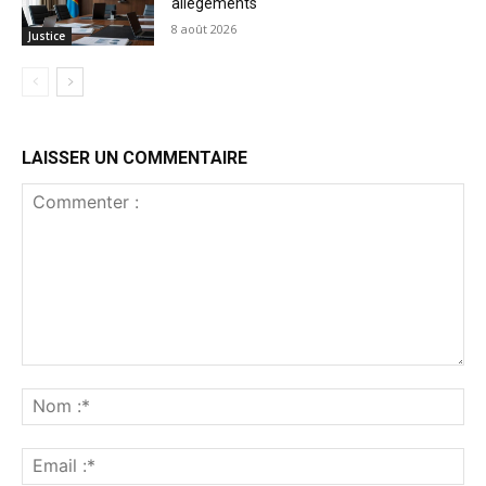
allègements
8 août 2026
Justice
LAISSER UN COMMENTAIRE
Commenter
:
No
:*
Ema
:*