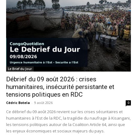
Le Brief du Jour
Débrief du 09 août 2026 : crises
humanitaires, insécurité persistante et
tensions politiques en RDC
Cédric Botela
-
9 août 2026
0
Ce débrief du 09 août 2026 revient sur les crises sécuritaires et
humanitaires à l'Est de la RDC, la tragédie du naufrage à Kisangani,
les tensions politiques autour de la Coalition Article 64, ainsi que
les enjeux économiques et sociaux majeurs du pays.