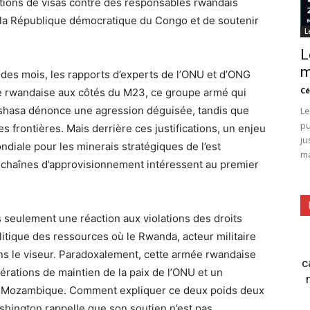
ctions de visas contre des responsables rwandais
 de la République démocratique du Congo et de soutenir
L
L
m
des mois, les rapports d’experts de l’ONU et d’ONG
Cé
ée rwandaise aux côtés du M23, ce groupe armé qui
shasa dénonce une agression déguisée, tandis que
Le
pu
 frontières. Mais derrière ces justifications, un enjeu
ju
ndiale pour les minerais stratégiques de l’est
ma
les chaînes d’approvisionnement intéressent au premier
 seulement une réaction aux violations des droits
litique des ressources où le Rwanda, acteur militaire
ans le viseur. Paradoxalement, cette armée rwandaise
c
érations de maintien de la paix de l’ONU et un
e au Mozambique. Comment expliquer ce deux poids deux
hington rappelle que son soutien n’est pas