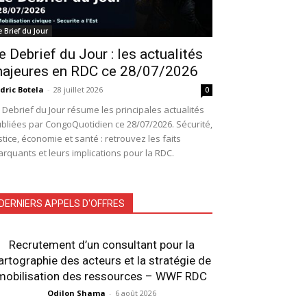
e Brief du Jour
e Debrief du Jour : les actualités
ajeures en RDC ce 28/07/2026
dric Botela
-
28 juillet 2026
0
 Debrief du Jour résume les principales actualités
bliées par CongoQuotidien ce 28/07/2026. Sécurité,
stice, économie et santé : retrouvez les faits
rquants et leurs implications pour la RDC.
DERNIERS APPELS D'OFFRES
Recrutement d’un consultant pour la
artographie des acteurs et la stratégie de
mobilisation des ressources – WWF RDC
Odilon Shama
-
6 août 2026