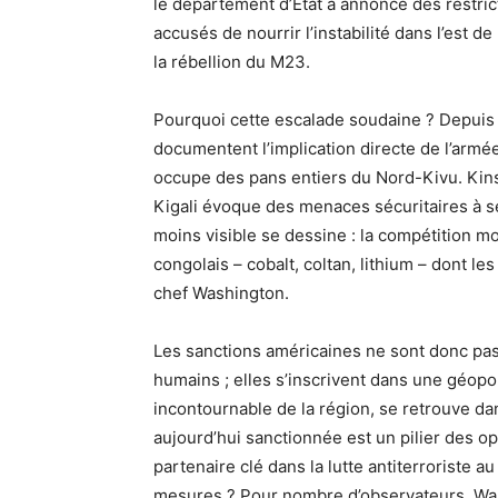
le département d’État a annoncé des restri
accusés de nourrir l’instabilité dans l’est
la rébellion du M23.
Pourquoi cette escalade soudaine ? Depuis 
documentent l’implication directe de l’arm
occupe des pans entiers du Nord-Kivu. Kin
Kigali évoque des menaces sécuritaires à ses
moins visible se dessine : la compétition mo
congolais – cobalt, coltan, lithium – dont 
chef Washington.
Les sanctions américaines ne sont donc pas
humains ; elles s’inscrivent dans une géopo
incontournable de la région, se retrouve d
aujourd’hui sanctionnée est un pilier des op
partenaire clé dans la lutte antiterrorist
mesures ? Pour nombre d’observateurs, Was