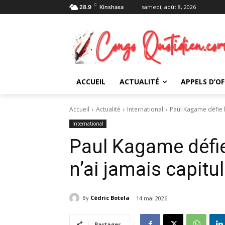
C
samedi, août 8, 2026
28.9
Kinshasa
ACCUEIL
ACTUALITÉ
APPELS D’OF
Accueil
Actualité
International
Paul Kagame défie le
International
Paul Kagame défie 
n’ai jamais capitul
By
Cédric Botela
14 mai 2026
Partager