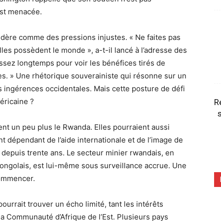
 est menacée.
sidère comme des pressions injustes. « Ne faites pas
les possèdent le monde », a-t-il lancé à l’adresse des
 assez longtemps pour voir les bénéfices tirés de
tes. » Une rhétorique souverainiste qui résonne sur un
s ingérences occidentales. Mais cette posture de défi
méricaine ?
R
s
ent un peu plus le Rwanda. Elles pourraient aussi
 dépendant de l’aide internationale et de l’image de
e depuis trente ans. Le secteur minier rwandais, en
 congolais, est lui-même sous surveillance accrue. Une
 commencer.
ourrait trouver un écho limité, tant les intérêts
 la Communauté d’Afrique de l’Est. Plusieurs pays