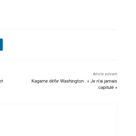
Article suivant
et
Kagame défie Washington : « Je n’ai jamais
capitulé »