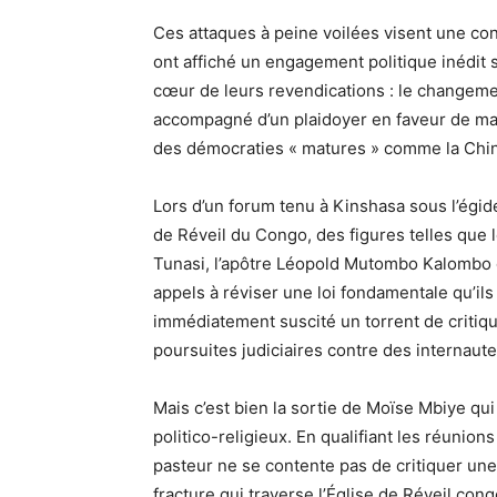
Ces attaques à peine voilées visent une con
ont affiché un engagement politique inédit 
cœur de leurs revendications : le changemen
accompagné d’un plaidoyer en faveur de mand
des démocraties « matures » comme la Chin
Lors d’un forum tenu à Kinshasa sous l’égid
de Réveil du Congo, des figures telles qu
Tunasi, l’apôtre Léopold Mutombo Kalombo o
appels à réviser une loi fondamentale qu’il
immédiatement suscité un torrent de critiqu
poursuites judiciaires contre des internaute
Mais c’est bien la sortie de Moïse Mbiye qu
politico-religieux. En qualifiant les réunio
pasteur ne se contente pas de critiquer une 
fracture qui traverse l’Église de Réveil cong