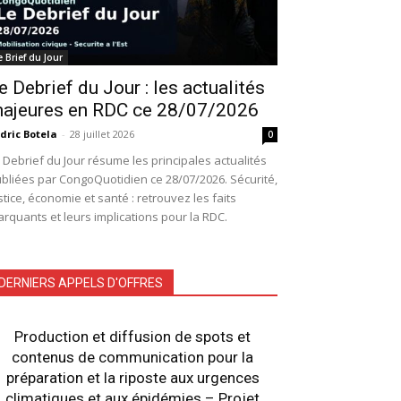
e Brief du Jour
e Debrief du Jour : les actualités
ajeures en RDC ce 28/07/2026
dric Botela
-
28 juillet 2026
0
 Debrief du Jour résume les principales actualités
bliées par CongoQuotidien ce 28/07/2026. Sécurité,
stice, économie et santé : retrouvez les faits
rquants et leurs implications pour la RDC.
DERNIERS APPELS D'OFFRES
Production et diffusion de spots et
contenus de communication pour la
préparation et la riposte aux urgences
climatiques et aux épidémies – Projet