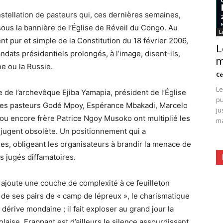
stellation de pasteurs qui, ces dernières semaines,
sous la bannière de l’Église de Réveil du Congo. Au
L
t pur et simple de la Constitution du 18 février 2006,
L
ats présidentiels prolongés, à l’image, disent-ils,
m
e ou la Russie.
Cé
Le
e de l’archevêque Ejiba Yamapia, président de l’Église
pu
e les pasteurs Godé Mpoy, Espérance Mbakadi, Marcelo
ju
u encore frère Patrice Ngoy Musoko ont multiplié les
ma
s jugent obsolète. Un positionnement qui a
es, obligeant les organisateurs à brandir la menace de
s jugés diffamatoires.
i ajoute une couche de complexité à ce feuilleton
ns de ses pairs de « camp de lépreux », le charismatique
dérive mondaine ; il fait exploser au grand jour la
olaise. Frappant est d’ailleurs le silence assourdissant