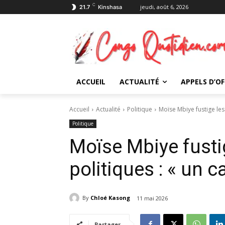
C
jeudi, août 6, 2026
21.7
Kinshasa
ACCUEIL
ACTUALITÉ
APPELS D’OF
Accueil
Actualité
Politique
Moïse Mbiye fustige les
Politique
Moïse Mbiye fusti
politiques : « un 
By
Chloé Kasong
11 mai 2026
Partager