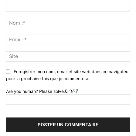
Commenter
:
No
:*
Ema
:*
Sit
:
Enregistrer mon nom, email et site web dans ce navigateur
pour la prochaine fois que je commenterai.
Are you human? Please solve: