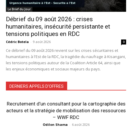
Le Brief du Jour
Débrief du 09 août 2026 : crises
humanitaires, insécurité persistante et
tensions politiques en RDC
Cédric Botela
-
9 août 2026
0
Ce débrief du 09 août 2026 revient sur les crises sécuritaires et
humanitaires à l'Est de la RDC, la tragédie du naufrage à Kisangani,
les tensions politiques autour de la Coalition Article 64, ainsi que
les enjeux économiques et sociaux majeurs du pays.
DERNIERS APPELS D'OFFRES
Recrutement d’un consultant pour la cartographie des
acteurs et la stratégie de mobilisation des ressources
– WWF RDC
Odilon Shama
-
6 août 2026