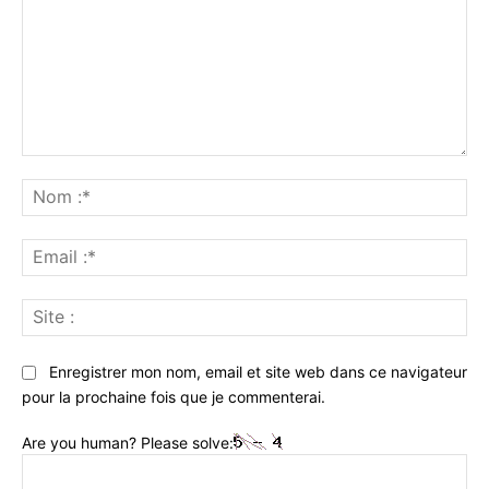
Commenter
:
No
:*
Ema
:*
Sit
:
Enregistrer mon nom, email et site web dans ce navigateur
pour la prochaine fois que je commenterai.
Are you human? Please solve: