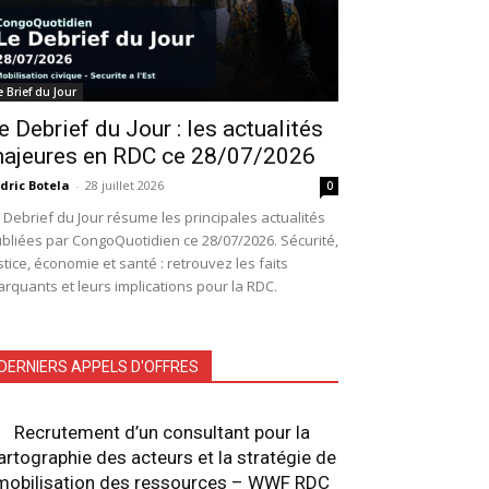
e Brief du Jour
e Debrief du Jour : les actualités
ajeures en RDC ce 28/07/2026
dric Botela
-
28 juillet 2026
0
 Debrief du Jour résume les principales actualités
bliées par CongoQuotidien ce 28/07/2026. Sécurité,
stice, économie et santé : retrouvez les faits
rquants et leurs implications pour la RDC.
DERNIERS APPELS D'OFFRES
Recrutement d’un consultant pour la
artographie des acteurs et la stratégie de
mobilisation des ressources – WWF RDC