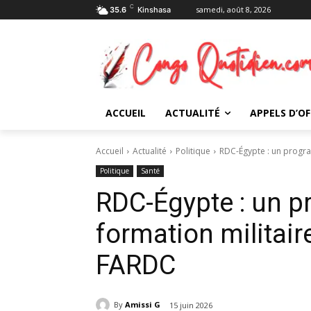
C
samedi, août 8, 2026
35.6
Kinshasa
ACCUEIL
ACTUALITÉ
APPELS D’OF
Accueil
Actualité
Politique
RDC-Égypte : un progra
Politique
Santé
RDC-Égypte : un 
formation militair
FARDC
By
Amissi G
15 juin 2026