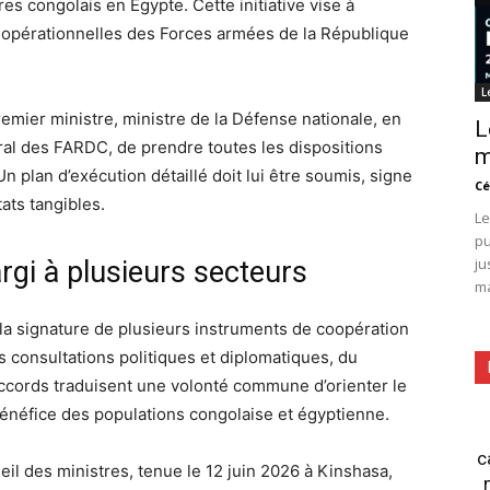
s congolais en Égypte. Cette initiative vise à
 opérationnelles des Forces armées de la République
L
emier ministre, ministre de la Défense nationale, en
L
ral des FARDC, de prendre toutes les dispositions
m
plan d’exécution détaillé doit lui être soumis, signe
Cé
ats tangibles.
Le
pu
ju
argi à plusieurs secteurs
ma
is la signature de plusieurs instruments de coopération
 consultations politiques et diplomatiques, du
ccords traduisent une volonté commune d’orienter le
bénéfice des populations congolaise et égyptienne.
c
l des ministres, tenue le 12 juin 2026 à Kinshasa,