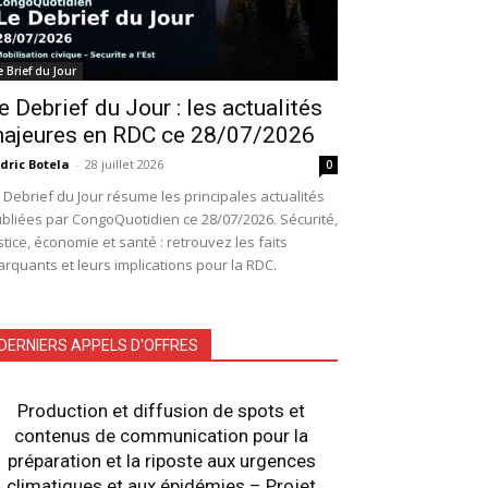
e Brief du Jour
e Debrief du Jour : les actualités
ajeures en RDC ce 28/07/2026
dric Botela
-
28 juillet 2026
0
 Debrief du Jour résume les principales actualités
bliées par CongoQuotidien ce 28/07/2026. Sécurité,
stice, économie et santé : retrouvez les faits
rquants et leurs implications pour la RDC.
DERNIERS APPELS D'OFFRES
Production et diffusion de spots et
contenus de communication pour la
préparation et la riposte aux urgences
climatiques et aux épidémies – Projet