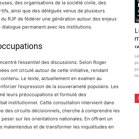
euses, des organisations de la société civile, des
rtifs, ainsi que des délégués venus de plusieurs
nté du RJP de fédérer une génération autour des enjeux
L
 dialogue permanent avec les institutions.
L
m
occupations
Cé
Le
oncentré l’essentiel des discussions. Selon Roger
pu
ju
s ont circulé autour de cette initiative, rendant
ma
 contenu. Le texte, actuellement en examen au
enforcer l’expression de la souveraineté populaire. Les
imé leurs préoccupations et formulé des
at institutionnel. Cette consultation intervient dans
ée des circuits décisionnels, cherche à comprendre les
peser sur les orientations nationales. En offrant un
es malentendus et de transformer les inquiétudes en