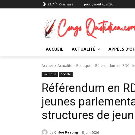
C
jeudi, août 6, 2026
21.7
Kinshasa
ACCUEIL
ACTUALITÉ
APPELS D’OF
Accueil
Actualité
Politique
Référendum en RDC : le
Politique
Société
Référendum en RD
jeunes parlementa
structures de jeu
By
Chloé Kasong
5 juin 2026