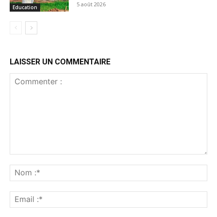
5 août 2026
Education
LAISSER UN COMMENTAIRE
Commenter
:
No
:*
Ema
:*