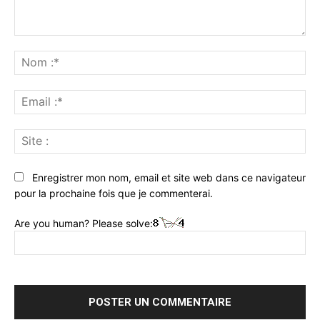
Commenter
:
No
:*
Ema
:*
Sit
:
Enregistrer mon nom, email et site web dans ce navigateur
pour la prochaine fois que je commenterai.
Are you human? Please solve: