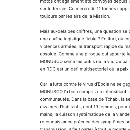
motos ont également été convoyés depuis G
sur le terrain. Ce mercredi, 11 tonnes suppl
toujours par les airs de la Mission.
Mais au-delà des chiffres, une question se 
une chaîne logistique fiable ? En Ituri, où
violences armées, le transport rapide du ma
absolue. Comme une pirogue qui apporte les
MONUSCO sème les outils de la vie. Ce ballet
en RDC est un défi multisectoriel où la paix 
Car la lutte contre le virus d’Ebola ne se g
MONUSCO l’a bien compris en intensifiant 
communautés. Dans la base de Tchabi, la sec
dizaines d’habitants, dont 19 femmes, pour 
mains, la cuisson systématique de la viande
reconnaissance précoce des symptômes ont é
transmission, il faut parler à tout le monde