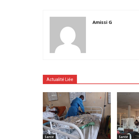
Amissi G
Actualité Liée
Santé
Santé