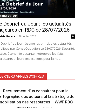
e Brief du Jour
e Debrief du Jour : les actualités
ajeures en RDC ce 28/07/2026
dric Botela
-
28 juillet 2026
0
 Debrief du Jour résume les principales actualités
bliées par CongoQuotidien ce 28/07/2026. Sécurité,
stice, économie et santé : retrouvez les faits
rquants et leurs implications pour la RDC.
DERNIERS APPELS D'OFFRES
Recrutement d’un consultant pour la
artographie des acteurs et la stratégie de
mobilisation des ressources – WWF RDC
Odilon Shama
-
6 août 2026