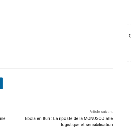
G
Article suivant
ine
Ebola en Ituri : La riposte de la MONUSCO allie
logistique et sensibilisation