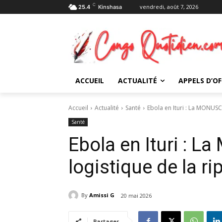
C
vendredi, août 7, 2026
25.4
Kinshasa
ACCUEIL
ACTUALITÉ
APPELS D’OF
Accueil
Actualité
Santé
Ebola en Ituri : La MONUSCO
Santé
Ebola en Ituri : L
logistique de la ri
By
Amissi G
20 mai 2026
Partager