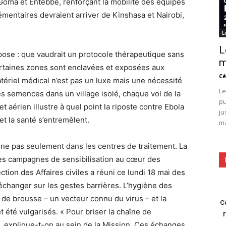
oma et Entebbe, renforçant la mobilité des équipes
émentaires devraient arriver de Kinshasa et Nairobi,
L
L
pose : que vaudrait un protocole thérapeutique sans
m
 certaines zones sont enclavées et exposées aux
Cé
tériel médical n’est pas un luxe mais une nécessité
Le
 semences dans un village isolé, chaque vol de la
pu
 aérien illustre à quel point la riposte contre Ebola
ju
et la santé s’entremêlent.
ma
agne pas seulement dans les centres de traitement. La
les campagnes de sensibilisation au cœur des
tion des Affaires civiles a réuni ce lundi 18 mai des
échanger sur les gestes barrières. L’hygiène des
 de brousse – un vecteur connu du virus – et la
c
té vulgarisés. « Pour briser la chaîne de
 », explique-t-on au sein de la Mission. Ces échanges,