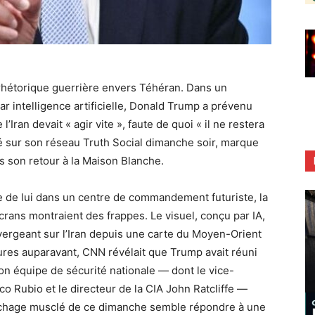
 rhétorique guerrière envers Téhéran. Dans un
intelligence artificielle, Donald Trump a prévenu
’Iran devait « agir vite », faute de quoi « il ne restera
sé sur son réseau Truth Social dimanche soir, marque
 son retour à la Maison Blanche.
e de lui dans un centre de commandement futuriste, la
rans montraient des frappes. Le visuel, conçu par IA,
nvergeant sur l’Iran depuis une carte du Moyen-Orient
res auparavant, CNN révélait que Trump avait réuni
son équipe de sécurité nationale — dont le vice-
co Rubio et le directeur de la CIA John Ratcliffe —
affichage musclé de ce dimanche semble répondre à une