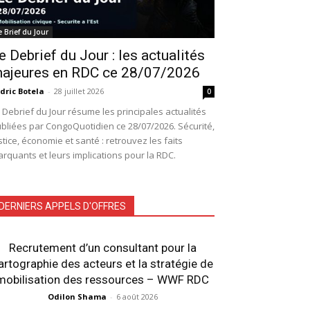
e Brief du Jour
e Debrief du Jour : les actualités
ajeures en RDC ce 28/07/2026
dric Botela
-
28 juillet 2026
0
 Debrief du Jour résume les principales actualités
bliées par CongoQuotidien ce 28/07/2026. Sécurité,
stice, économie et santé : retrouvez les faits
rquants et leurs implications pour la RDC.
DERNIERS APPELS D'OFFRES
Recrutement d’un consultant pour la
artographie des acteurs et la stratégie de
mobilisation des ressources – WWF RDC
Odilon Shama
-
6 août 2026