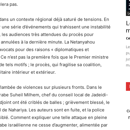
lera pas.
L
 dans un contexte régional déjà saturé de tensions. En
L
r une série d’événements qui trahissent une instabilité
m
v, les audiences très attendues du procès pour
Cé
 annulées à la dernière minute. La Netanyahou
Le
vocats pour des raisons « diplomatiques et
pu
. Ce n’est pas la première fois que le Premier ministre
ju
 tels motifs ; le procès, qui fragilise sa coalition,
ma
taire intérieur et extérieur.
flambée de violences sur plusieurs fronts. Dans le
arabe Suheil Milhem, chef du conseil local de Jadeidi-
adjoint ont été criblés de balles ; grièvement blessé, le
 de Nahariya. Les auteurs sont en fuite, et la police
c
 ciblé. Comment expliquer une telle attaque en pleine
arabe israélienne ne cesse d’augmenter, alimentée par