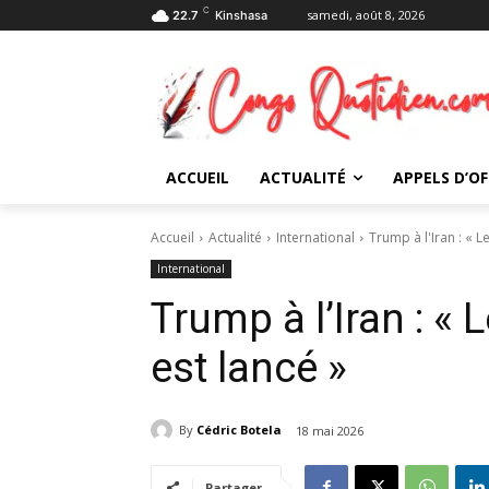
C
samedi, août 8, 2026
22.7
Kinshasa
ACCUEIL
ACTUALITÉ
APPELS D’OF
Accueil
Actualité
International
Trump à l'Iran : « 
International
Trump à l’Iran : «
est lancé »
By
Cédric Botela
18 mai 2026
Partager