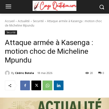
Accueil
Actualité
Securité
Attaque armée à Kasenga : motion choc
de Micheline Mpundu
Securité
Attaque armée à Kasenga :
motion choc de Micheline
Mpundu
By
Cédric Botela
18 mai 2026
20
0