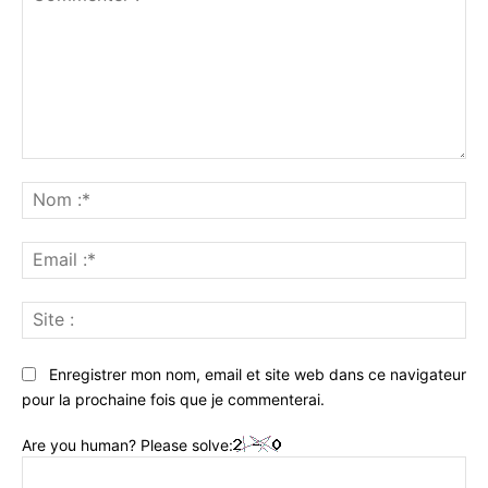
Commenter
:
No
:*
Ema
:*
Sit
:
Enregistrer mon nom, email et site web dans ce navigateur
pour la prochaine fois que je commenterai.
Are you human? Please solve: