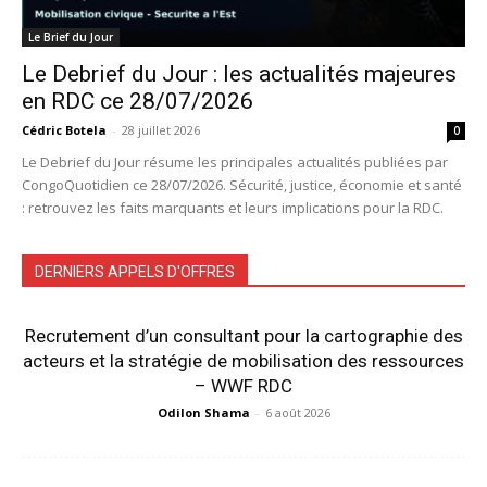
Le Brief du Jour
Le Debrief du Jour : les actualités majeures
en RDC ce 28/07/2026
Cédric Botela
-
28 juillet 2026
0
Le Debrief du Jour résume les principales actualités publiées par
CongoQuotidien ce 28/07/2026. Sécurité, justice, économie et santé
: retrouvez les faits marquants et leurs implications pour la RDC.
DERNIERS APPELS D'OFFRES
Recrutement d’un consultant pour la cartographie des
acteurs et la stratégie de mobilisation des ressources
– WWF RDC
Odilon Shama
-
6 août 2026