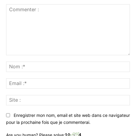
Commenter
:
No
:*
Ema
:*
Sit
:
Enregistrer mon nom, email et site web dans ce navigateur
pour la prochaine fois que je commenterai.
Are you human? Please solve: