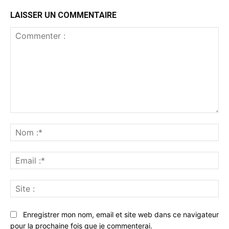
LAISSER UN COMMENTAIRE
Commenter
:
No
:*
Ema
:*
Sit
:
Enregistrer mon nom, email et site web dans ce navigateur
pour la prochaine fois que je commenterai.