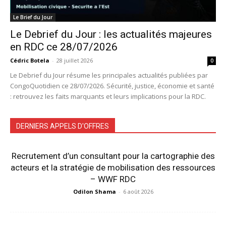
Le Brief du Jour
Le Debrief du Jour : les actualités majeures
en RDC ce 28/07/2026
Cédric Botela
-
28 juillet 2026
0
Le Debrief du Jour résume les principales actualités publiées par
CongoQuotidien ce 28/07/2026. Sécurité, justice, économie et santé
: retrouvez les faits marquants et leurs implications pour la RDC.
DERNIERS APPELS D'OFFRES
Recrutement d’un consultant pour la cartographie des
acteurs et la stratégie de mobilisation des ressources
– WWF RDC
Odilon Shama
-
6 août 2026