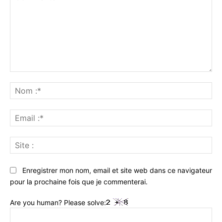
Commenter
:
No
:*
Ema
:*
Sit
:
Enregistrer mon nom, email et site web dans ce navigateur
pour la prochaine fois que je commenterai.
Are you human? Please solve: