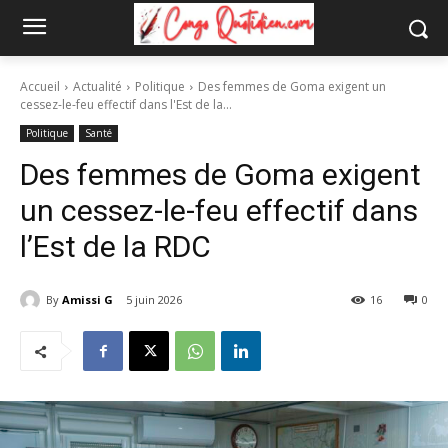
Accueil
Actualité
Politique
Des femmes de Goma exigent un
cessez-le-feu effectif dans l'Est de la...
Politique
Santé
Des femmes de Goma exigent
un cessez-le-feu effectif dans
l’Est de la RDC
By
Amissi G
5 juin 2026
16
0