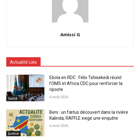
Amissi G
Actualité Liée
Ebola en RDC : Félix Tshisekedi réunit
l’OMS et Africa CDC pour renforcer la
riposte
6 août 2026
Santé
Beni : un fœtus découvert dans la rivière
Kalinda, RAFFLE exige une enquête
6 août 2026
Justice