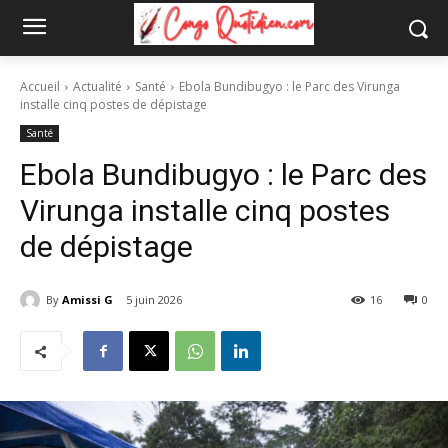
Accueil
Actualité
Santé
Ebola Bundibugyo : le Parc des Virunga
installe cinq postes de dépistage
Santé
Ebola Bundibugyo : le Parc des
Virunga installe cinq postes
de dépistage
By
Amissi G
5 juin 2026
16
0