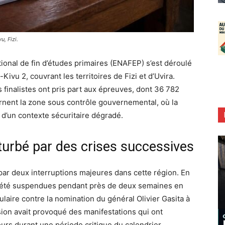
, Fizi.
ional de fin d’études primaires (ENAFEP) s’est déroulé
ivu 2, couvrant les territoires de Fizi et d’Uvira.
 finalistes ont pris part aux épreuves, dont 36 782
ernent la zone sous contrôle gouvernemental, où la
d’un contexte sécuritaire dégradé.
rturbé par des crises successives
ar deux interruptions majeures dans cette région. En
nt été suspendues pendant près de deux semaines en
ulaire contre la nomination du général Olivier Gasita à
ision avait provoqué des manifestations qui ont
ours durant une période critique du calendrier