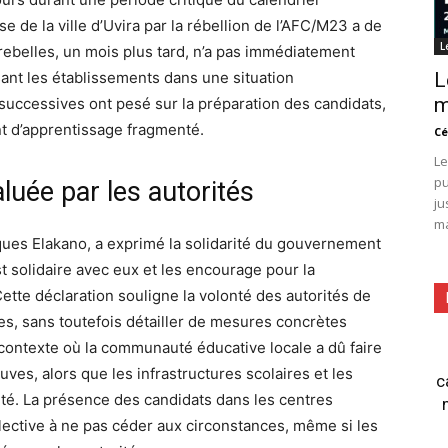
e de la ville d’Uvira par la rébellion de l’AFC/M23 a de
L
 rebelles, un mois plus tard, n’a pas immédiatement
ant les établissements dans une situation
L
m
successives ont pesé sur la préparation des candidats,
 d’apprentissage fragmenté.
Cé
Le
pu
aluée par les autorités
ju
ma
ues Elakano, a exprimé la solidarité du gouvernement
 solidaire avec eux et les encourage pour la
. Cette déclaration souligne la volonté des autorités de
les, sans toutefois détailler de mesures concrètes
contexte où la communauté éducative locale a dû faire
ves, alors que les infrastructures scolaires et les
c
ité. La présence des candidats dans les centres
ective à ne pas céder aux circonstances, même si les