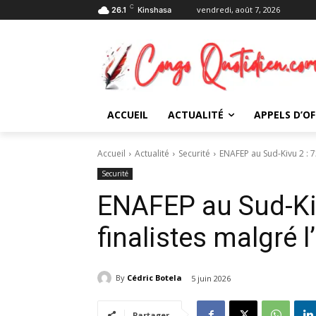
C
vendredi, août 7, 2026
26.1
Kinshasa
ACCUEIL
ACTUALITÉ
APPELS D’OF
Accueil
Actualité
Securité
ENAFEP au Sud-Kivu 2 : 73
Securité
ENAFEP au Sud-Kiv
finalistes malgré l
By
Cédric Botela
5 juin 2026
Partager