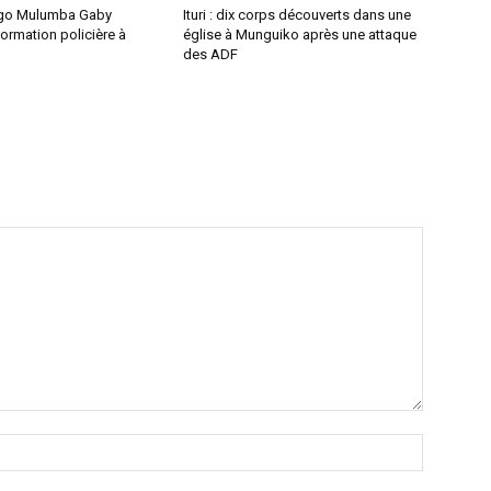
ongo Mulumba Gaby
Ituri : dix corps découverts dans une
formation policière à
église à Munguiko après une attaque
des ADF
Nom
:*