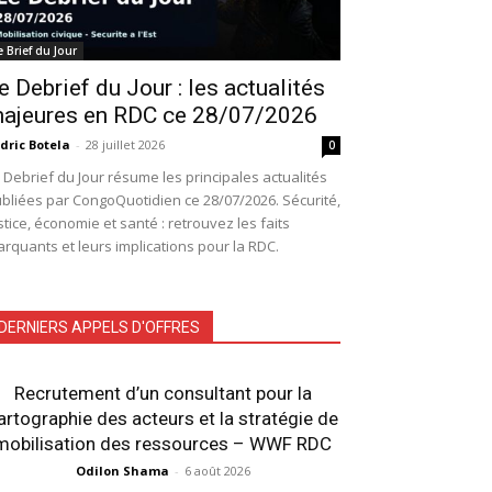
e Brief du Jour
e Debrief du Jour : les actualités
ajeures en RDC ce 28/07/2026
dric Botela
-
28 juillet 2026
0
 Debrief du Jour résume les principales actualités
bliées par CongoQuotidien ce 28/07/2026. Sécurité,
stice, économie et santé : retrouvez les faits
rquants et leurs implications pour la RDC.
DERNIERS APPELS D'OFFRES
Recrutement d’un consultant pour la
artographie des acteurs et la stratégie de
mobilisation des ressources – WWF RDC
Odilon Shama
-
6 août 2026