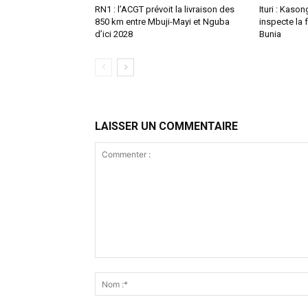
RN1 : l’ACGT prévoit la livraison des
Ituri : Kas
850 km entre Mbuji-Mayi et Nguba
inspecte la 
d’ici 2028
Bunia
LAISSER UN COMMENTAIRE
Commenter
: