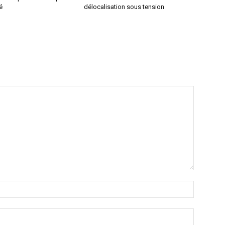
é
délocalisation sous tension
Nom
:*
Email
:*