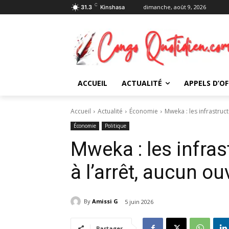
C
dimanche, août 9, 2026
31.3
Kinshasa
ACCUEIL
ACTUALITÉ
APPELS D’OF
Accueil
Actualité
Économie
Mweka : les infrastruc
Économie
Politique
Mweka : les infra
à l’arrêt, aucun o
By
Amissi G
5 juin 2026
Partager