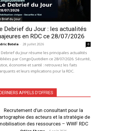
e Brief du Jour
e Debrief du Jour : les actualités
ajeures en RDC ce 28/07/2026
dric Botela
-
28 juillet 2026
0
 Debrief du Jour résume les principales actualités
bliées par CongoQuotidien ce 28/07/2026. Sécurité,
stice, économie et santé : retrouvez les faits
rquants et leurs implications pour la RDC.
DERNIERS APPELS D'OFFRES
Recrutement d’un consultant pour la
artographie des acteurs et la stratégie de
mobilisation des ressources – WWF RDC
Odilon Shama
-
6 août 2026