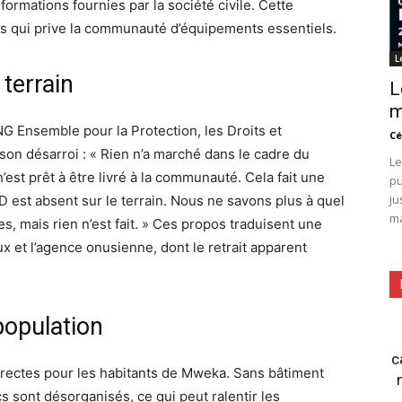
nformations fournies par la société civile. Cette
ces qui prive la communauté d’équipements essentiels.
L
terrain
L
m
NG Ensemble pour la Protection, les Droits et
Cé
son désarroi : « Rien n’a marché dans le cadre du
Le
est prêt à être livré à la communauté. Cela fait une
pu
ju
D est absent sur le terrain. Nous ne savons plus à quel
ma
es, mais rien n’est fait. » Ces propos traduisent une
x et l’agence onusienne, dont le retrait apparent
population
c
irectes pour les habitants de Mweka. Sans bâtiment
cs sont désorganisés, ce qui peut ralentir les