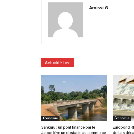
Amissi G
Actualité Liée
Économie
Économie
Sankuru : un pont financé par le
Eurobond RD
Japon lève un obstacle au commerce
dollars déca