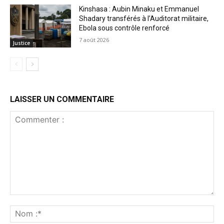
Kinshasa : Aubin Minaku et Emmanuel
Shadary transférés à l’Auditorat militaire,
Ebola sous contrôle renforcé
7 août 2026
Justice
LAISSER UN COMMENTAIRE
Commenter
:
No
:*