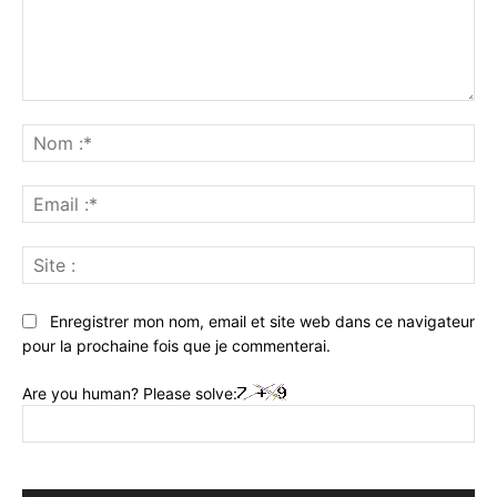
Commenter
:
No
:*
Ema
:*
Sit
:
Enregistrer mon nom, email et site web dans ce navigateur
pour la prochaine fois que je commenterai.
Are you human? Please solve: