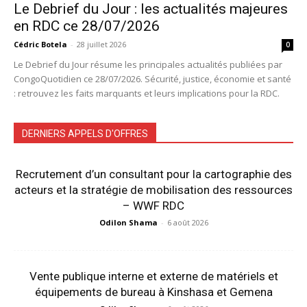
Le Debrief du Jour : les actualités majeures
en RDC ce 28/07/2026
Cédric Botela
-
28 juillet 2026
0
Le Debrief du Jour résume les principales actualités publiées par
CongoQuotidien ce 28/07/2026. Sécurité, justice, économie et santé
: retrouvez les faits marquants et leurs implications pour la RDC.
DERNIERS APPELS D'OFFRES
Recrutement d’un consultant pour la cartographie des
acteurs et la stratégie de mobilisation des ressources
– WWF RDC
Odilon Shama
-
6 août 2026
Vente publique interne et externe de matériels et
équipements de bureau à Kinshasa et Gemena