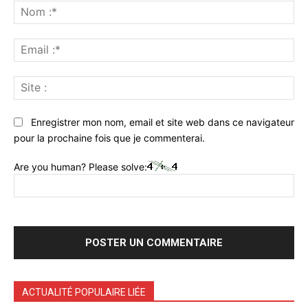
:
No
:*
Ema
:*
Sit
:
Enregistrer mon nom, email et site web dans ce navigateur
pour la prochaine fois que je commenterai.
Are you human? Please solve:
ACTUALITÉ POPULAIRE LIÉE