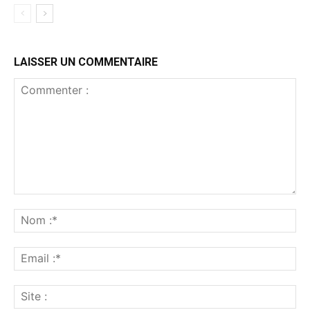
LAISSER UN COMMENTAIRE
Commenter
:
No
:*
Ema
:*
Sit
: