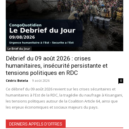
Le Brief du Jour
Débrief du 09 août 2026 : crises
humanitaires, insécurité persistante et
tensions politiques en RDC
Cédric Botela
-
9 août 2026
0
Ce débrief du 09 août 2026 revient sur les crises sécuritaires et
humanitaires à l'Est de la RDC, la tragédie du naufrage à Kisangani,
les tensions politiques autour de la Coalition Article 64, ainsi que
les enjeux économiques et sociaux majeurs du pays.
DERNIERS APPELS D'OFFRES